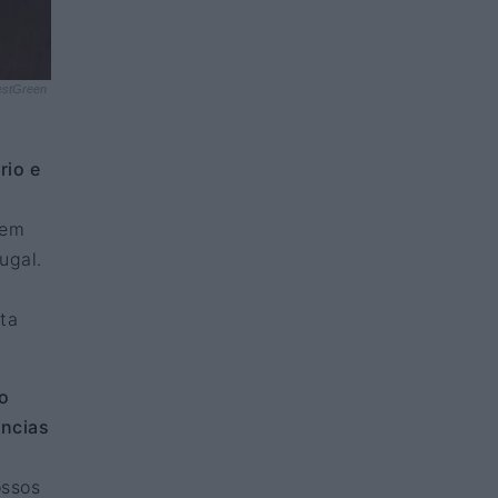
estGreen
rio e
 em
ugal.
ta
to
ências
ossos