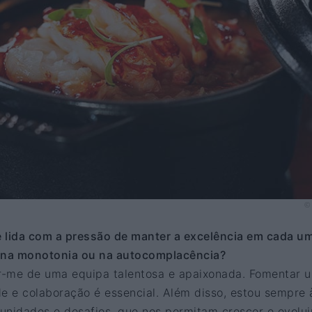
© 
 lida com a pressão de manter a excelência em cada u
r na monotonia ou na autocomplacência?
r-me de uma equipa talentosa e apaixonada. Fomentar 
de e colaboração é essencial. Além disso, estou sempre 
unidades e desafios, que nos permitam crescer e evoluir