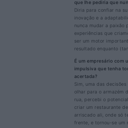
que lhe pediria que n
Diria para confiar na s
inovação e a adaptabil
nunca mudar a paixão 
experiências que criam
ser um motor important
resultado enquanto (ta
É um empresário com u
impulsiva que tenha t
acertada?
Sim, uma das decisões m
olhar para o armazém d
rua, percebi o potencia
criar um restaurante d
arriscado ali, onde só
frente, e tornou-se um 