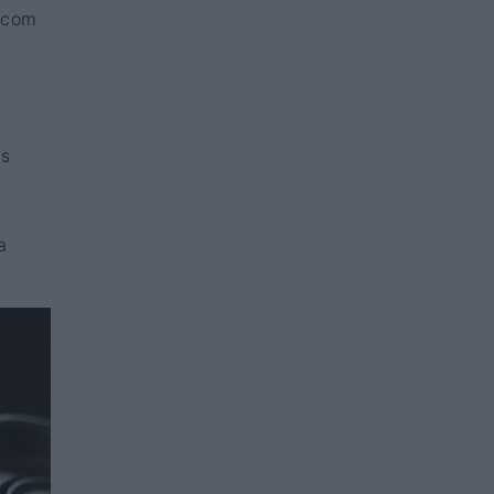
 com
is
a