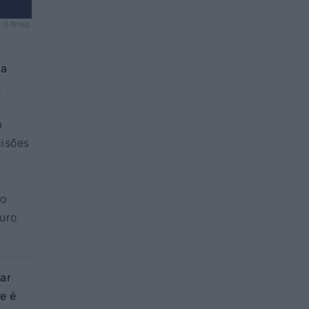
© ffmag
ta
.
a
cisões
ão
turo
ar
e é