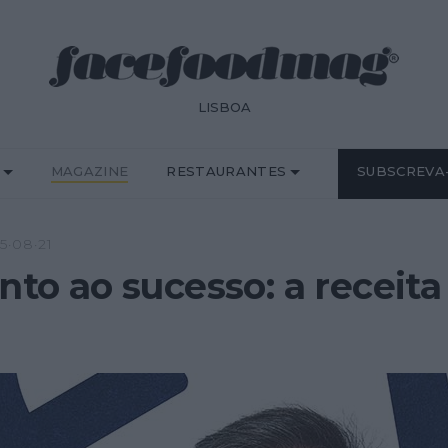
LISBOA
MAGAZINE
RESTAURANTES
SUBSCREVA
5·08·21
into ao sucesso: a receit