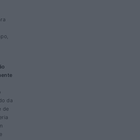
ara
mpo,
ão
mente
o
do da
e de
eria
em
e