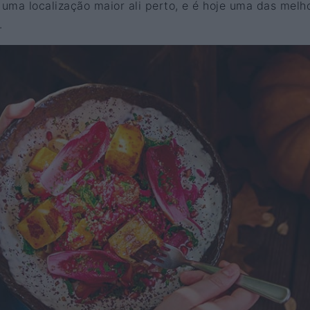
uma localização maior ali perto, e é hoje uma das melh
.