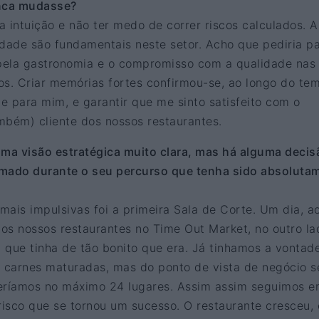
unca mudasse?
ua intuição e não ter medo de correr riscos calculados. A
idade são fundamentais neste setor. Acho que pediria p
pela gastronomia e o compromisso com a qualidade nas
os. Criar memórias fortes confirmou-se, ao longo do te
e para mim, e garantir que me sinto satisfeito com o
mbém) cliente dos nossos restaurantes.
ma visão estratégica muito clara, mas há alguma decis
omado durante o seu percurso que tenha sido absoluta
ais impulsivas foi a primeira Sala de Corte. Um dia, a
os nossos restaurantes no Time Out Market, no outro la
l que tinha de tão bonito que era. Já tinhamos a vontad
e carnes maturadas, mas do ponto de vista de negócio s
 teríamos no máximo 24 lugares. Assim assim seguimos 
risco que se tornou um sucesso. O restaurante cresceu, 