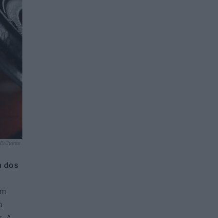
Brilhante
m dos
um
à
. A