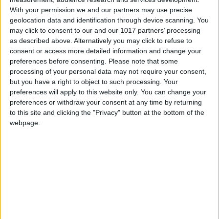
With your permission we and our partners may use precise
geolocation data and identification through device scanning. You
may click to consent to our and our 1017 partners’ processing
as described above. Alternatively you may click to refuse to
consent or access more detailed information and change your
preferences before consenting.
Please note that some
processing of your personal data may not require your consent,
but you have a right to object to such processing. Your
preferences will apply to this website only. You can change your
preferences or withdraw your consent at any time by returning
to this site and clicking the "Privacy" button at the bottom of the
webpage.
Warm halloumi bowl
© HonestGreen
A menudo se habla del éxito, pero el fracaso
también es un maestro. ¿Hay algún error que
consideres que fue clave en tu crecimiento
como empresario y persona?
Sí, en 2011, por ejemplo, vimos Yo! Sushi, que