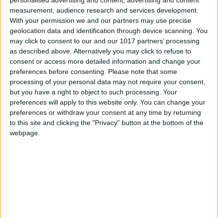
personalised advertising and content, advertising and content
measurement, audience research and services development.
Nos antigos salões de baile do Palácio Valle Flôr
With your permission we and our partners may use precise
situa-se hoje o restaurante homónimo. Com
geolocation data and identification through device scanning. You
mobiliário e decoração clássica, estilo regência,
may click to consent to our and our 1017 partners’ processing
as described above. Alternatively you may click to refuse to
com o rigor da época e do meio à sua volta,
consent or access more detailed information and change your
nesta sala de jantar respira-se elegância e
preferences before consenting.
Please note that some
exclusividade, convertendo o restaurante num
processing of your personal data may not require your consent,
but you have a right to object to such processing. Your
recanto único na cidade.
preferences will apply to this website only. You can change your
preferences or withdraw your consent at any time by returning
to this site and clicking the "Privacy" button at the bottom of the
webpage.