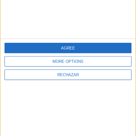
que representa viver numa fortaleza.
AGREE
MORE OPTIONS
RECHAZAR
Pestana Cidadela
© Pestana
Quanto à oferta gastronómica do hotel, a
Taberna da Praça
é o seu principal expoente. O
chef Manuel Alexandre é o responsável por uma