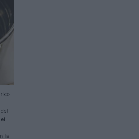
rico
 del
 el
r
n la