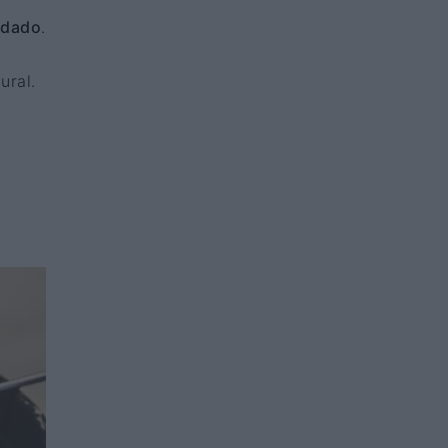
adado
.
ural.