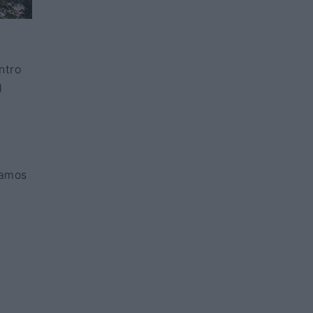
ntro
l
tamos
a