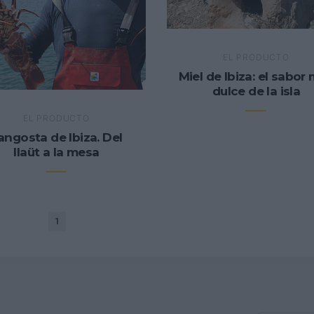
EL PRODUCTO
Miel de Ibiza: el sabor
dulce de la isla
EL PRODUCTO
angosta de Ibiza. Del
llaüt a la mesa
1