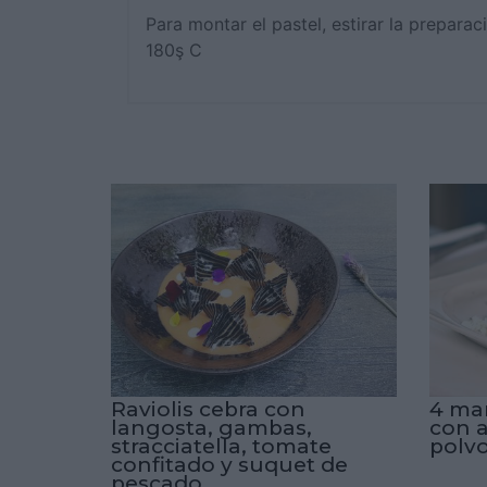
Para montar el pastel, estirar la prepara
180ş C
Raviolis cebra con
4 ma
langosta, gambas,
con a
stracciatella, tomate
polv
confitado y suquet de
pescado