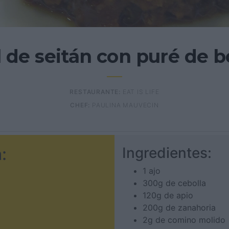
l de seitán con puré de b
RESTAURANTE:
EAT IS LIFE
CHEF:
PAULINA MAUVECIN
:
Ingredientes:
1 ajo
300g de cebolla
120g de apio
200g de zanahoria
2g de comino molido