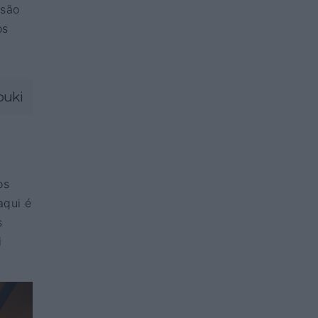
usão
os
buki
os
aqui é
s
i