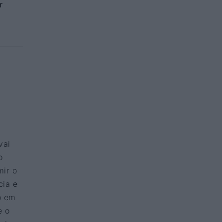
r
vai
o
mir o
cia e
o em
e o