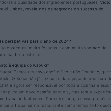
ndo-se a qualidade dos ingredientes portugueses.
Victo
buki Lisboa, revela-nos os segredos do sucesso do
as perspetivas para o ano de 2024?
ito contentes, muito focados e com muita vontade de
ara manter a estrela.
nto à equipa do Kabuki?
mudar. Temos um novo chef, o Sebastião Coutinho, que 
abuki. O Sebastião já fez parte da equipa de abertura d
chef e agora ser responsável por toda a cozinha e assu
i implica um novo desafio para ele, mas tem a experiên
m trabalho fantástico. Por outro lado, o nosso propósit
tinuar a trabalhar no restaurante como temos feito desd