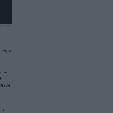
rlei Lima
-estar
,
viço
e
desde
ao