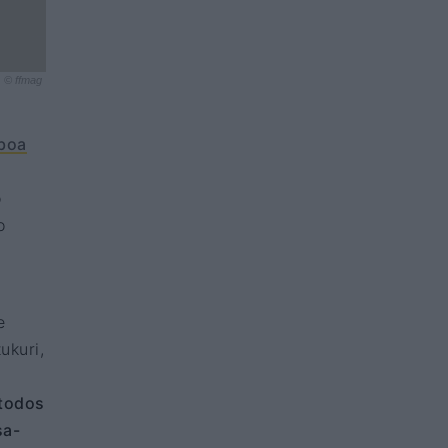
© ffmag
sboa
o
o
e
ukuri,
 todos
sa-