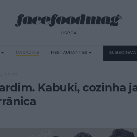
LISBOA
MAGAZINE
RESTAURANTES
SUBSCREVA
4·02·28
Jardim. Kabuki, cozinha 
rânica