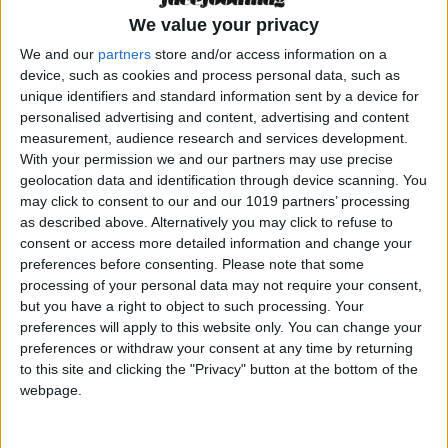
coisas
We value your privacy
Felizmente nem tudo está perdido já que há
We and our
partners
store and/or access information on a
device, such as cookies and process personal data, such as
produtores e criadores de gado que
unique identifiers and standard information sent by a device for
continuaram a fazer as coisas de uma maneira
personalised advertising and content, advertising and content
diferente. É o caso da
CAC, uma empresa que
measurement, audience research and services development.
With your permission we and our partners may use precise
começou, uma empresa que começou em
geolocation data and identification through device scanning. You
meados dos anos oitenta como uma
may click to consent to our and our 1019 partners’ processing
cooperativa que aglutinava treze produtores
do
as described above. Alternatively you may click to refuse to
centro e do norte do país e que hoje em dia, já
consent or access more detailed information and change your
preferences before consenting.
Please note that some
transformada em sociedade anónima,
se
processing of your personal data may not require your consent,
converteu na maior produtora de ovos de
but you have a right to object to such processing. Your
Portugal
, com mais de dois milhões de galinhas
preferences will apply to this website only. You can change your
preferences or withdraw your consent at any time by returning
poedeiras distribuídas em vinte e cinco quintas,
to this site and clicking the "Privacy" button at the bottom of the
e tudo isso baseando a sua principal linha de
webpage.
negócio na
produção alternativa de ovos,
nomeadamente os ovos Matinados
, de galinhas