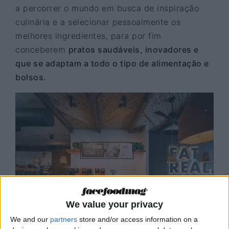
a percorrer o mundo em busca de inspiração
culinária e a selecionar pessoalmente os
melhores ingredientes, para por fim
conceberem
pratos saudáveis, inovadores e
que se adaptam a todo o tipo de alimentação e
bolsos.
We value your privacy
We and our
partners
store and/or access information on a
© Plateform