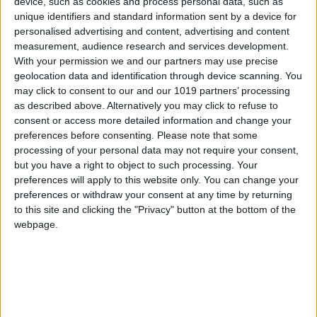
Honest Greens
device, such as cookies and process personal data, such as
unique identifiers and standard information sent by a device for
Graças aos seus diferentes trajetórias e
personalised advertising and content, advertising and content
measurement, audience research and services development.
experiências, que vão desde trabalhar na
With your permission we and our partners may use precise
cozinha dos melhores restaurantes com estrela
geolocation data and identification through device scanning. You
Michelin, empreendimentos em empresas
may click to consent to our and our 1019 partners’ processing
as described above. Alternatively you may click to refuse to
tecnológicas, ou a formação do pessoal de sala,
consent or access more detailed information and change your
o
Honest Greens
é atualmente uma empresa
preferences before consenting.
Please note that some
consciente e em constante evolução, que já
processing of your personal data may not require your consent,
dispõe de restaurantes nas Amoreiras, Avenida,
but you have a right to object to such processing. Your
preferences will apply to this website only. You can change your
Chiado, Parque das Nações e, proximamente,
preferences or withdraw your consent at any time by returning
também no Cais do Sodré.
to this site and clicking the "Privacy" button at the bottom of the
webpage.
Comida rápida e
saudável? Sim, no
Honest Greens!