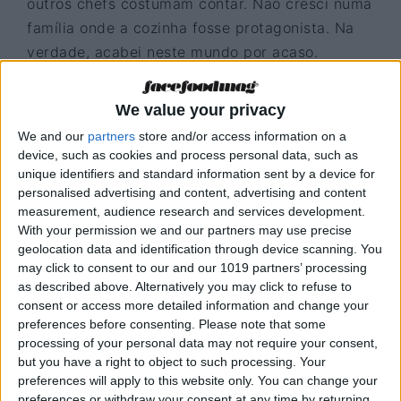
outros chefs costumam contar. Não cresci numa
família onde a cozinha fosse protagonista. Na
verdade, acabei neste mundo por acaso.
Quando terminei o 12.º ano, o meu pai sugeriu-
me que me inscrevesse na Escola de Hotelaria
We value your privacy
porque dizia que era uma área em crescimento.
We and our
partners
store and/or access information on a
No início, não sabia nada de cozinha, nem
device, such as cookies and process personal data, such as
sequer como fazer uma sandes. Lembro-me de
unique identifiers and standard information sent by a device for
personalised advertising and content, advertising and content
que no meu primeiro mês tentei fazer uma sopa
measurement, audience research and services development.
e usei vinagreta pensando que era o mesmo do
With your permission we and our partners may use precise
que azeite e vinagre. Foi uma experiência dura,
geolocation data and identification through device scanning. You
mas, graças ao meu pai e ao meu mentor, o
may click to consent to our and our 1019 partners’ processing
as described above. Alternatively you may click to refuse to
chef Delfim Soares, encontrei o meu caminho.
consent or access more detailed information and change your
preferences before consenting.
Please note that some
processing of your personal data may not require your consent,
but you have a right to object to such processing. Your
preferences will apply to this website only. You can change your
preferences or withdraw your consent at any time by returning