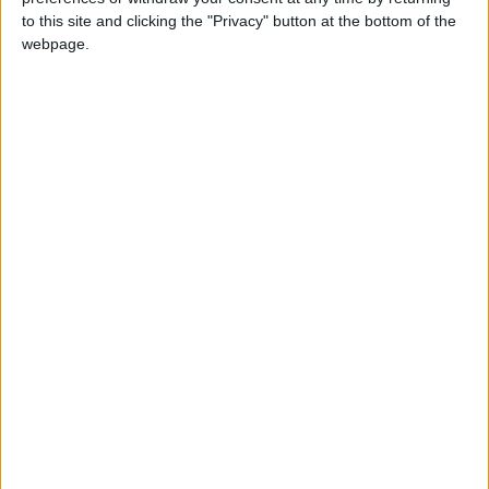
to this site and clicking the "Privacy" button at the bottom of the
webpage.
Niguiri sardinha assada
© Sea Me
Atualmente lidera o SEA ME, um restaurante
que combina tradição e modernidade. Como é
que definiria o seu estilo culinário?
A minha cozinha parte sempre da matéria-
prima. Respeito muito os ingredientes e as
bases tradicionais da cozinha, algo que aprendi
ao integrar os Discípulos de Escoffier. Contudo,