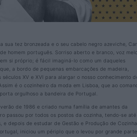
a sua tez bronzeada e o seu cabelo negro azeviche, Car
 de homem português. Sorriso aberto e branco, voz melo
m si próprio; é fácil imaginá-lo como um daqueles
s que, a bordo de pequenas embarcações de madeira,
s séculos XV e XVI para alargar o nosso conhecimento d
Assim é o cozinheiro da moda em Lisboa, que ao coman
sporta orgulhoso a bandeira de Portugal.
 verão de 1986 e criado numa família de amantes da
iro passou por todos os postos da cozinha, tendo-se até
s, e depois de estudar de Gestão e Produção de Cozinha
rtugal, iniciou um périplo que o levou por grande part