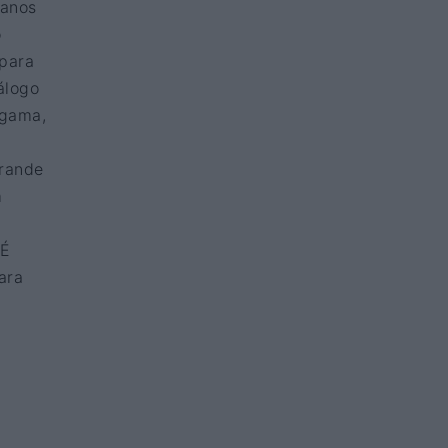
 anos
o
 para
álogo
 gama,
grande
m
 É
ara