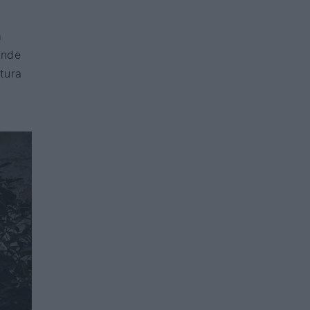
m
ande
tura