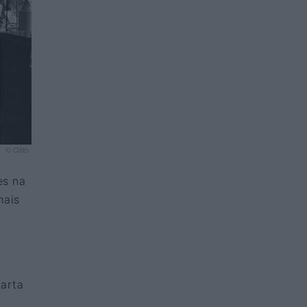
© Oitto
es na
mais
carta