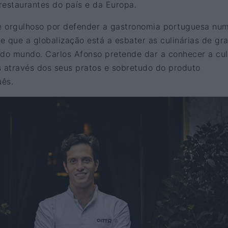
restaurantes do país e da Europa.
e orgulhoso por defender a gastronomia portuguesa nu
que a globalização está a esbater as culinárias de gr
 do mundo. Carlos Afonso pretende dar a conhecer a cul
s através dos seus pratos e sobretudo do produto
uês.