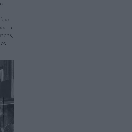
 o
ício
põe, o
iadas,
tos