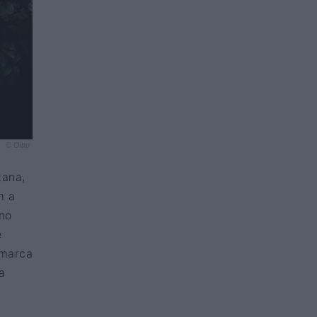
© Oitto
tana,
m a
no
é
 marca
a