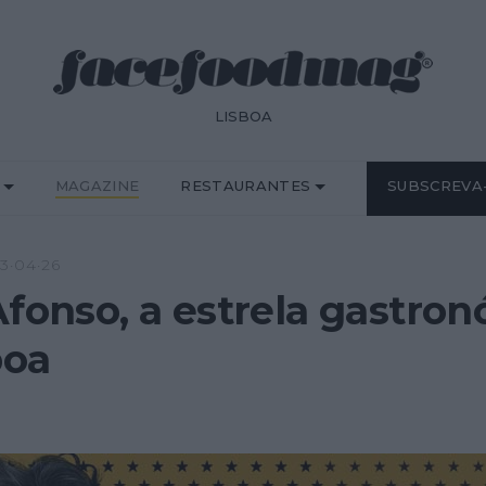
LISBOA
MAGAZINE
RESTAURANTES
SUBSCREVA
3·04·26
Afonso, a estrela gastr
boa