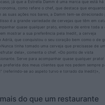
acaso, já que a Estrella Damm é uma marca que está há
tronomia, como refere o chef, que destaca que enquant
m as suas ações nos bares, a Damm tem-se direcionado
 disso é a grande variedade de cervejas que têm em cat
mpanhar quase qualquer prato, embora de entre toda a
 em mostrar a sua preferência pela Inedit, a cerveja
n Adrià, que conquistou o seu coração bem como o de 
. «Nunca tinha tomado uma cerveja que precisasse de u
frutar dela», comenta o chef. «Do ponto de vista
ionante. Serve para acompanhar quase qualquer prato!
a preferida dos meus clientes que nos pedem sempre p
” (referindo-se ao aspeto turvo e torrado da Inedit)»,
 mais do que um restaurante