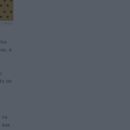
© ffmag
los
sa, e
o
do do
 na
e das