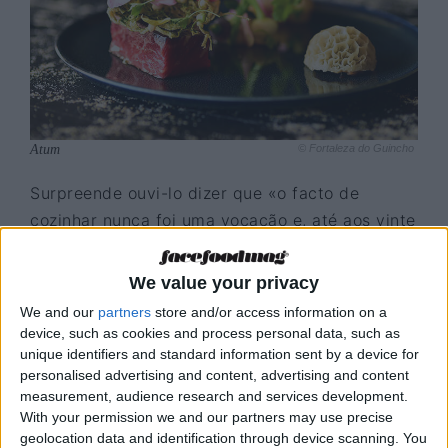
Atum
© Fortaleza do Guincho
Surpreende ouvi-lo dizer que «o facto de
cozinhar nunca foi uma vocação e, até aos vinte
ou vinte e um anos, comia por necessidade e
nem sequer sabia fritar um ovo». Foi durante os
We value your privacy
seus anos como estudante de turismo que
We and our
partners
store and/or access information on a
soube que não servia para passar metade da
device, such as cookies and process personal data, such as
vida sentado em frente a um computador e uma
unique identifiers and standard information sent by a device for
personalised advertising and content, advertising and content
aula de cozinha despertou a sua curiosidade.
measurement, audience research and services development.
With your permission we and our partners may use precise
geolocation data and identification through device scanning. You