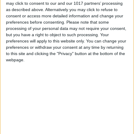
Até aos vinte ou vinte e um anos
may click to consent to our and our 1017 partners’ processing
as described above. Alternatively you may click to refuse to
comia por necessidade e nem
consent or access more detailed information and change your
sequer sabia fritar um ovo
preferences before consenting.
Please note that some
processing of your personal data may not require your consent,
but you have a right to object to such processing. Your
Concluiu os seus estudos na prestigiada
preferences will apply to this website only. You can change your
preferences or withdraw your consent at any time by returning
escola de cozinha londrina Le Cordon Bleu
e foi
to this site and clicking the "Privacy" button at the bottom of the
aí que começou a sua carreira, trabalhando no
webpage.
Lombard Street (uma estrela Michelin). Além do
seu amor pela cozinha, Miguel Rocha é
apaixonado pelas viagens e viveu em vários
países. Mudou-se para França onde passou pelo
Château de Divonne e mais tarde pela célebre
Maison Pic (três estrelas Michelin). Depois,
voltou para Budapeste onde trabalhou no
restaurante Costes, um dos mais distinguidos
de todo o centro da Europa e o primeiro