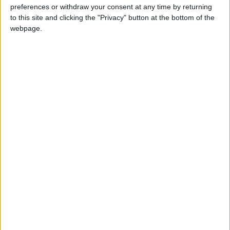
preferences or withdraw your consent at any time by returning
complementa con tres rincones: uno pertenece
to this site and clicking the "Privacy" button at the bottom of the
a la editorial Assouline, donde es posible
webpage.
conseguir los mejores libros de arte,
arquitectura, diseño, fotografía, moda y viajes,
auténticas tentaciones culturales; otro dedicado
a la pastelería y, por último, un rincón de la
famosa marca Diptyque de perfumes, velas
aromáticas y fragancias.