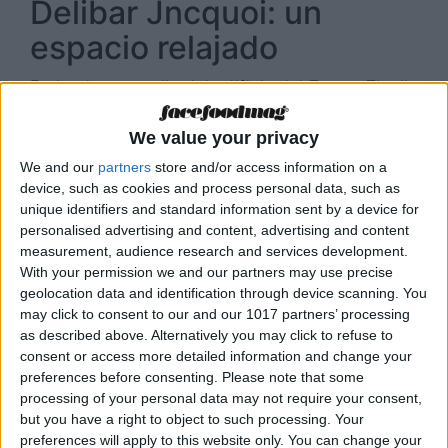
Delibar Jncquoi: un
espacio relajado
En la planta media del edificio del Teatro Tivoli,
Delibar Jncquoi se expande en torno a un
We value your privacy
elegante mostrador de bar, rodeado de una
bodega y una tienda gourmet con una cuidada
We and our
partners
store and/or access information on a
device, such as cookies and process personal data, such as
selección de las mejores delicatessen. En la
unique identifiers and standard information sent by a device for
misma planta, una sala climatizada con mesa de
personalised advertising and content, advertising and content
cata de vinos encierra una selección premium
measurement, audience research and services development.
With your permission we and our partners may use precise
de joyas enológicas de todo el mundo. Perfecto
geolocation data and identification through device scanning. You
para momentos de relax tanto de día como de
may click to consent to our and our 1017 partners’ processing
noche, la informalidad del bar invita a disfrutar
as described above. Alternatively you may click to refuse to
de platos más o menos ligeros. Con selecciones
consent or access more detailed information and change your
preferences before consenting.
Please note that some
musicales de grandes DJs invitados y una
processing of your personal data may not require your consent,
amplia y variada lista de bebidas y cócteles
but you have a right to object to such processing. Your
sorprendentes. Este espacio único se
preferences will apply to this website only. You can change your