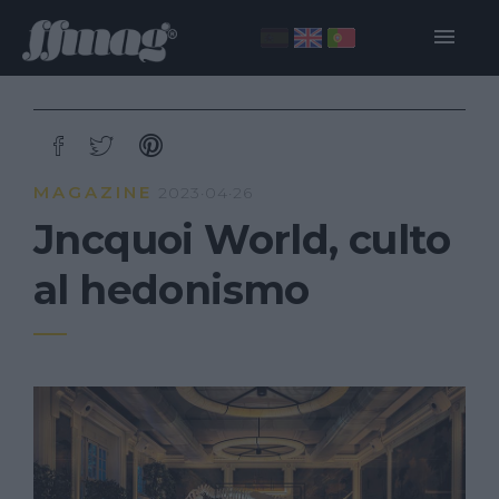
MAGAZINE
2023·04·26
Jncquoi World, culto
al hedonismo