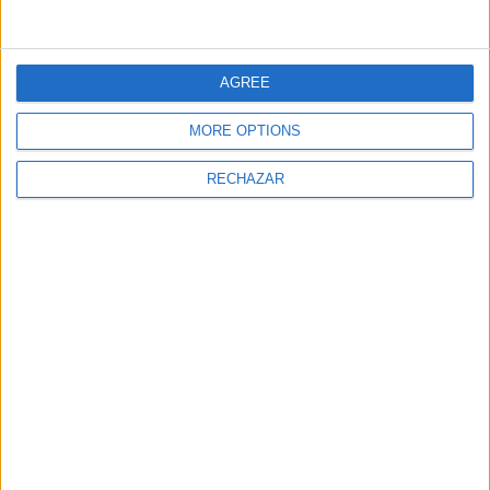
AGREE
También te puede interesar
MORE OPTIONS
RECHAZAR
Daniel Pérez Pravos -
Óscar Salazar. 7 Pines
Balearik Cargo. La
Resort Ibiza y el
logística que se adapta
multiverso Aquanaria
a tus necesidades