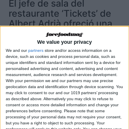
El jefe de sala del
restaurante ‘Tickets’ de
Albert Adrià ofreció una
charla titulada: “La sala,
una nueva mirada”
We value your privacy
We and our
partners
store and/or access information on a
El jefe de sala del restaurante
“Tickets”
,
device, such as cookies and process personal data, such as
restaurante de
Albert Adrià
junto a los
unique identifiers and standard information sent by a device for
personalised advertising and content, advertising and content
hermanos Iglesias El Barri, participó como
measurement, audience research and services development.
ponente en la segunda edición de
With your permission we and our partners may use precise
We Are FaceFood Ibiza
, que se celebró el 15 de
geolocation data and identification through device scanning. You
may click to consent to our and our 1019 partners’ processing
marzo en el agroturismo Atzaró.
Xavi Alba
as described above. Alternatively you may click to refuse to
ofreció una charla que pretende poner en
consent or access more detailed information and change your
práctica una nueva mirada al área de la sala. Y
preferences before consenting.
Please note that some
es que este año, las actividades y ponencias de
processing of your personal data may not require your consent,
but you have a right to object to such processing. Your
‘We Are FaceFood’ fueron de lo más diversas,
preferences will apply to this website only. You can change your