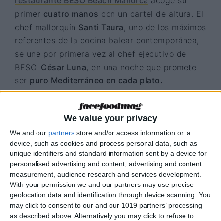
restaurante BESO Beach Mallorca
acoge su
primer
cuatro manos
con un cartel de altura. El
chef mallorquín
Santi Taura
, uno de los máximos
referentes de la cocina balear contemporánea,
se une por primera vez al chef ejecutivo de
BESO,
César Luna
, en una noche que promete
ser
puro Mediterráneo en cada plato.
We value your privacy
We and our
partners
store and/or access information on a
device, such as cookies and process personal data, such as
unique identifiers and standard information sent by a device for
personalised advertising and content, advertising and content
measurement, audience research and services development.
With your permission we and our partners may use precise
geolocation data and identification through device scanning. You
may click to consent to our and our 1019 partners’ processing
as described above. Alternatively you may click to refuse to