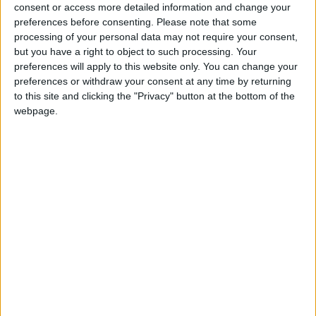
consent or access more detailed information and change your
Santi Taura
preferences before consenting.
Please note that some
processing of your personal data may not require your consent,
Será una cena de edición limitada —sí, solo por
but you have a right to object to such processing. Your
una noche— en la que ambos chefs
preferences will apply to this website only. You can change your
reinterpretarán algunos de los hits de la carta
preferences or withdraw your consent at any time by returning
de BESO con un giro local, fresco y muy de
to this site and clicking the "Privacy" button at the bottom of the
webpage.
aquí. Un 4 manos al estilo de la casa, en la que
se darán la mano
el producto local, la técnica
refinada y el sabor de siempre
, pero visto desde
una perspectiva divertida y desenfadada.
Taura, con su habitual respeto por la tradición
balear y una cocina que habla en mallorquín
aportará su sello elegante y honesto. Mientras
que Luna, con su visión joven e innovadora, será
el encargado de darle ese punch divertido y
canalla que define el espíritu BESO. El resultado