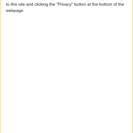
to this site and clicking the "Privacy" button at the bottom of the
webpage.
Redivins Import
© Redivins Import
Asesoramiento,
personalización y
formación
Pero, ¿qué es lo que diferencia a Redivins de
cualquier otra distribuidora de vinos? -
preguntamos a Joan Mut. El mallorquín, sin
dudarlo, responde: “En Redivins nuestro punto
fuerte es, por un lado, el amplio abanico de
grandes vinos franceses que representamos.
Por otro, el modelo de venta enfocada al