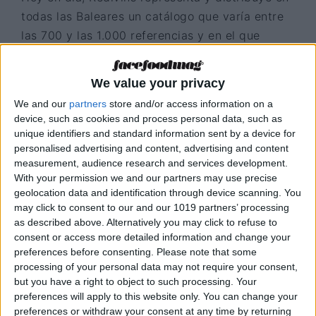
todas las Baleares un catálogo que varía entre
las 700 y las 1.000 referencias y en el que
podemos encontrar muchos de los vinos más
laureados del Mundo. Como apunta Joan Mut
We value your privacy
con gran orgullo: “Somos tremendamente
We and our
partners
store and/or access information on a
afortunados de trabajar con las grandes
device, such as cookies and process personal data, such as
bodegas nacionales e internacionales y
unique identifiers and standard information sent by a device for
representarlas en las islas”.
personalised advertising and content, advertising and content
measurement, audience research and services development.
With your permission we and our partners may use precise
geolocation data and identification through device scanning. You
may click to consent to our and our 1019 partners’ processing
as described above. Alternatively you may click to refuse to
consent or access more detailed information and change your
preferences before consenting.
Please note that some
processing of your personal data may not require your consent,
but you have a right to object to such processing. Your
preferences will apply to this website only. You can change your
preferences or withdraw your consent at any time by returning