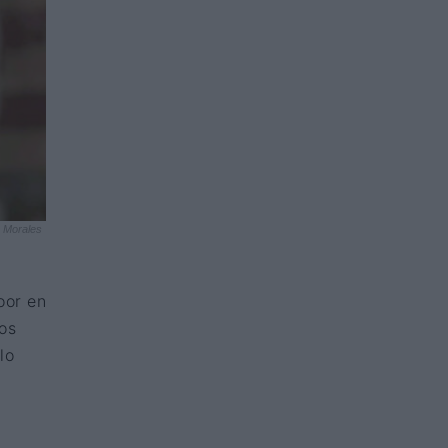
. Morales
oor en
os
lo