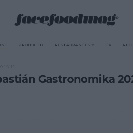
INE
PRODUCTO
RESTAURANTES
TV
REC
0·10·12
bastián Gastronomika 20