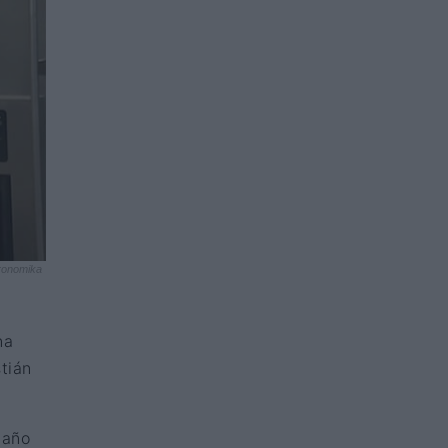
ronomika
na
tián
 año