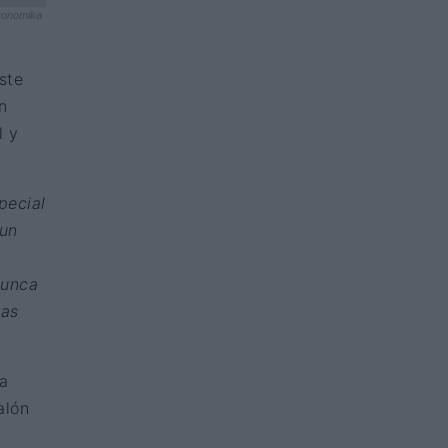
ronomika
ste
n
l y
pecial
 un
nunca
las
 a
alón