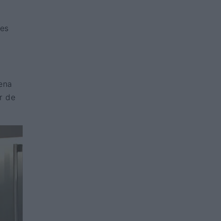
tes
cena
r de