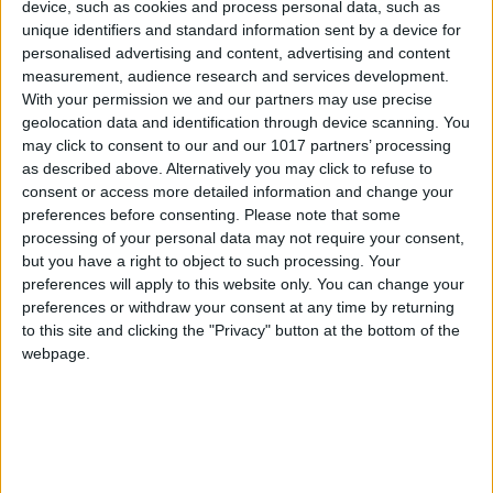
que viene a continuación. Enseguida comienzan
device, such as cookies and process personal data, such as
a desfilar todos:
Ángel León, Eneko Atxa
, a lo
unique identifiers and standard information sent by a device for
personalised advertising and content, advertising and content
lejos se deja ver
Joan Roca
. En torno a ellos se
measurement, audience research and services development.
va arremolinando un grupo de curiosos, fans,
With your permission we and our partners may use precise
periodistas… Van con sus chaquetillas de
geolocation data and identification through device scanning. You
may click to consent to our and our 1017 partners’ processing
cocinero conmemorativas del evento. Saludan a
as described above. Alternatively you may click to refuse to
todos. Son gente simpática, cercana.
consent or access more detailed information and change your
preferences before consenting.
Please note that some
processing of your personal data may not require your consent,
but you have a right to object to such processing. Your
preferences will apply to this website only. You can change your
preferences or withdraw your consent at any time by returning
to this site and clicking the "Privacy" button at the bottom of the
webpage.