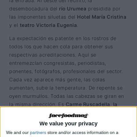
la entrada. Al oeste del recinto, la
desembocadura del
río Urumea
presidida por
las imponentes siluetas del
Hotel María Cristina
y el
teatro Victoria Eugenia
.
La expectación es patente en los rostros de
todos los que hacen cola para obtener sus
respectivas acreditaciones. Aquí se
entremezclan congresistas, periodistas,
ponentes, fotógrafos, profesionales del sector.
Cada vez aparece más gente, las colas
aumentan, sube la temperatura. De repente se
oyen murmullos. Todas las cabezas se giran en
la misma dirección. Es
Carme Ruscadella, la
mujer con más estrellas Michelín del mundo (7)
,
con su habitual sonrisa de oreja a oreja y sus
We value your privacy
emblemáticas gafas de pasta; el aperitivo de lo
We and our
partners
store and/or access information on a