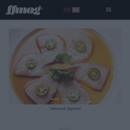
Yellowrail Sashimi
NIKKEI