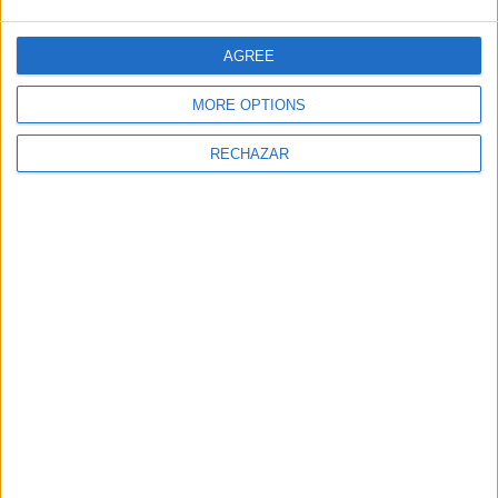
AGREE
MORE OPTIONS
RECHAZAR
Restaurante La
Can Terra
Mesa d’Es Vedrà
Nomade
Ikisaki