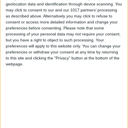
geolocation data and identification through device scanning. You
que evoluciona a lo largo de la temporada. A
may click to consent to our and our 1017 partners’ processing
través de este viaje, el Chef Maimonte y la chef
as described above. Alternatively you may click to refuse to
Ficco ofrecen creaciones únicas y efímeras,
consent or access more detailed information and change your
preferences before consenting.
Please note that some
diseñadas para sorprender a los paladares más
processing of your personal data may not require your consent,
exigentes.
but you have a right to object to such processing. Your
preferences will apply to this website only. You can change your
Nobu Ibiza Bay ofrece el
menú Omakase: un
preferences or withdraw your consent at any time by returning
menú degustación de siete pases
to this site and clicking the "Privacy" button at the bottom of the
webpage.
seleccionados diariamente por el chef.
Este restaurante aclamado a nivel internacional
es tan distendido como emocionante, sin
pretensiones. La experiencia se completa en un
entorno de elegancia sublime: un escenario
bañado por la luz dorada del atardecer frente al
Mediterráneo, donde el ritmo de la noche se
dicta por sofisticadas sesiones de DJ y cócteles