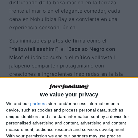
disfrutando de la brisa marina en la terraza
frente al mar o en el elegante comedor, cada
cena en Nobu Ibiza Bay se convierte en una
experiencia sensorial única.
Sus inimitables platos de firma como el
“
Yellowtail sashimi
”, el “
Bacalao Negro con
Miso
” el icónico sushi o el mítico yellowtail
jalapeño comparten protagonismo con
creaciones e ingredientes inspiradas en la Isla
Blanca: cítricos autóctonos, algas recolectadas
en calas cercanas o gambas rojas,
We value your privacy
reinterpretadas con la sensibilidad y visión
We and our
partners
store and/or access information on a
creativa del chef Enrico Maimonte.
device, such as cookies and process personal data, such as
unique identifiers and standard information sent by a device for
Para quienes buscan la máxima expresión del
personalised advertising and content, advertising and content
arte culinario, la Experiencia Omakase se
measurement, audience research and services development.
With your permission we and our partners may use precise
presenta como un menú degustación dinámico