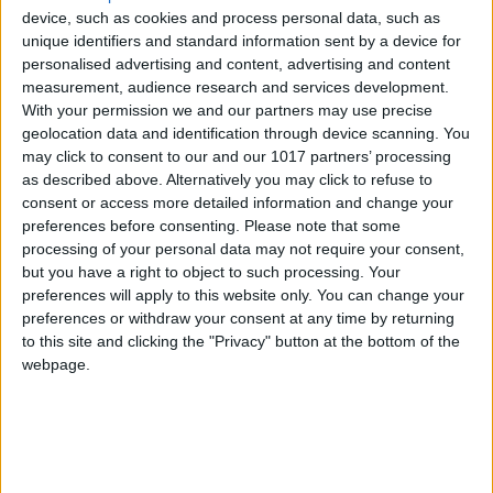
device, such as cookies and process personal data, such as
combine menú degustación y espectáculo en
unique identifiers and standard information sent by a device for
Mallorca, Lío es, sin duda, una de las opciones
personalised advertising and content, advertising and content
más completas y sofisticadas. Una noche aquí
measurement, audience research and services development.
es una celebración de los sentidos, un viaje que
With your permission we and our partners may use precise
geolocation data and identification through device scanning. You
comienza con el primer bocado y culmina en la
may click to consent to our and our 1017 partners’ processing
pista de baile.
as described above. Alternatively you may click to refuse to
consent or access more detailed information and change your
preferences before consenting.
Please note that some
processing of your personal data may not require your consent,
Cocina con sello
but you have a right to object to such processing. Your
Genestra
preferences will apply to this website only. You can change your
preferences or withdraw your consent at any time by returning
to this site and clicking the "Privacy" button at the bottom of the
La propuesta gastronómica de Lío Mallorca
webpage.
lleva la firma del reconocido chef Andreu
Genestra
, galardonado con una estrella Michelin
y dos soles Repsol. En su menú, el chef de la
mano del head chef Felipe Moreno plasman la