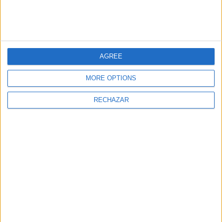
restaurantes.
AGREE
MORE OPTIONS
También te puede interesar
RECHAZAR
Daniel Pérez Pravos -
Óscar Salazar. 7 Pines
Balearik Cargo. La
Resort Ibiza y el
logística que se adapta
multiverso Aquanaria
a tus necesidades