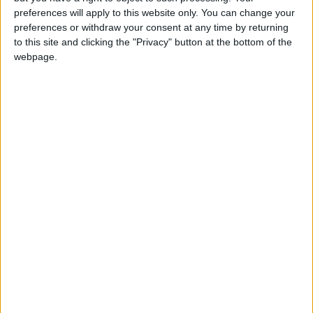
preferences will apply to this website only. You can change your
compañía para el sector hostelero y turístico
,
preferences or withdraw your consent at any time by returning
algo de suma importancia dado que, amén de
to this site and clicking the "Privacy" button at the bottom of the
las diferentes normativas que implican la
webpage.
obligatoriedad de suscribir seguros de
responsabilidad civil a las empresas hosteleras
y turísticas, no hay que olvidar que este sector,
por su particular idiosincrasia está muy
expuesto a un gran número de riesgos como se
ha visto en los últimos años.