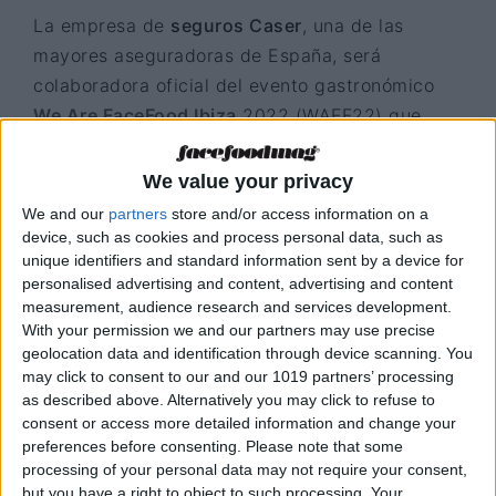
La empresa de
seguros Caser
, una de las
mayores aseguradoras de España, será
colaboradora oficial del evento gastronómico
We Are FaceFood Ibiza
2022 (WAFF22) que
tendrá lugar el próximo11 de marzo. Lo hará
prestando su apoyo a la organización de la cita,
We value your privacy
una de las más importantes del calendario, ya
We and our
partners
store and/or access information on a
que marca el pistoletazo de salida de la
device, such as cookies and process personal data, such as
unique identifiers and standard information sent by a device for
temporada y supone un lugar de reunión y de
personalised advertising and content, advertising and content
intercambio de ideas entre los profesionales
measurement, audience research and services development.
más destacados del sector hostelero y sus
With your permission we and our partners may use precise
proveedores.
geolocation data and identification through device scanning. You
may click to consent to our and our 1019 partners’ processing
as described above. Alternatively you may click to refuse to
En esta edición, Seguros Caser a través de su
consent or access more detailed information and change your
agente en las islas,
José David Jover García
,
preferences before consenting.
Please note that some
presentará con todo lujo de detalles las
processing of your personal data may not require your consent,
soluciones específicamente ideadas por la
but you have a right to object to such processing. Your