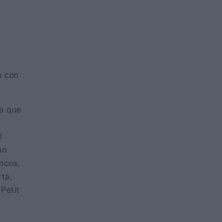
o con
la que
l
an
encos,
ta,
 Petit