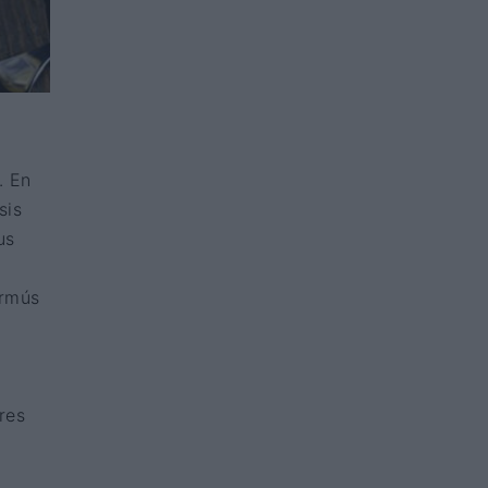
. En
sis
us
ermús
n
res