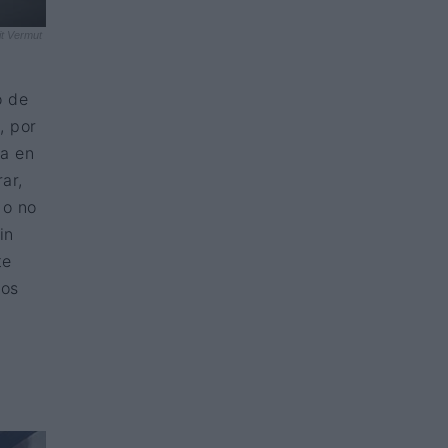
it Vermut
o de
, por
ra en
ar,
 o no
in
te
mos