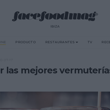
IBIZA
INE
PRODUCTO
RESTAURANTES
TV
REC
0·07·17
r las mejores vermutería