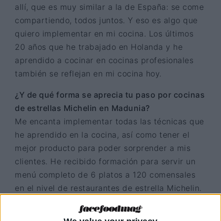
allí, que es muy similar a la de España: se come
compartiendo, todos juntos. Y eso es algo que
quiero implementar en mi cocina. Los últimos
20 años que he trabajado en Holanda y he
aprendido a cocinar en cocinas profesionales
también se reflejan en mi cocina hoy.
¿Y de qué forma se aprecia tu paso por cocinas
de estrellas Michelin en Madunia?
Me encanta implementar todas las técnicas que
he aprendido en la cocina, así como tener el
mejor producto para poder sorprender a mis
clientes. He recibido formación para servir un
menú completo de 6 platos a 120 comensales
en el nivel de restaurantes de estrella Michelin.
Ahora vamos a dar la bienvenida a 250
comensales en un concepto de comedor