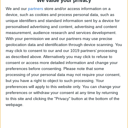
We value your privacy
compartido, este será mi reto, pero mi
We and our
partners
store and/or access information on a
formación y capacidad de organización me
device, such as cookies and process personal data, such as
asegurarán los trucos adecuados para llevar a
unique identifiers and standard information sent by a device for
cabo el trabajo.
personalised advertising and content, advertising and content
measurement, audience research and services development.
With your permission we and our partners may use precise
geolocation data and identification through device scanning. You
may click to consent to our and our 1019 partners’ processing
as described above. Alternatively you may click to refuse to
consent or access more detailed information and change your
preferences before consenting.
Please note that some
processing of your personal data may not require your consent,
but you have a right to object to such processing. Your
preferences will apply to this website only. You can change your
preferences or withdraw your consent at any time by returning
to this site and clicking the "Privacy" button at the bottom of the
webpage.