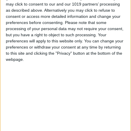
may click to consent to our and our 1019 partners’ processing
Ibiza con una marca que ya es sinónimo de
as described above. Alternatively you may click to refuse to
calidad, sostenibilidad y autenticidad.
consent or access more detailed information and change your
preferences before consenting.
Please note that some
La presentación fue conducida por
María
processing of your personal data may not require your consent,
Jiménez, primera embajadora de la marca
e
but you have a right to object to such processing. Your
preferences will apply to this website only. You can change your
impulsora incansable del producto local.
preferences or withdraw your consent at any time by returning
Jiménez, reconocida comunicadora
to this site and clicking the "Privacy" button at the bottom of the
gastronómica y vicepresidenta de Mujeres en
webpage.
Gastronomía (MEG), puso en valor la
importancia de la cocina de proximidad y los
ingredientes que la hacen únicos.