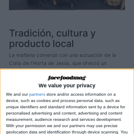
Tradición, cultura y
producto local
La mañana comenzó con una actuación de la
Colla de l’Horta de Jesús, que ofreció un
espectáculo de ball pagès, un guiño a nuestras
raíces culturales y al valor del trabajo
We value your privacy
tradicional vinculado al territorio.
We and our
partners
store and/or access information on a
Con más de 12 años de trayectoria,
Ibiza
device, such as cookies and process personal data, such as
unique identifiers and standard information sent by a device for
Sabors inicia una nueva etapa
con energías
personalised advertising and content, advertising and content
renovadas, herramientas actuales y una visión
measurement, audience research and services development.
clara: hacer visible y valorado el producto local,
With your permission we and our partners may use precise
geolocation data and identification through device scanning. You
apoyando al sector gastronómico y primario de