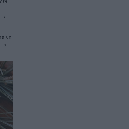
ente
r a
rá un
 la