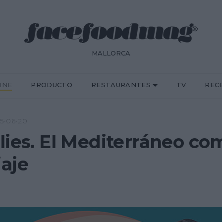
MALLORCA
INE
PRODUCTO
RESTAURANTES
TV
REC
5·06·20
lies. El Mediterráneo co
aje