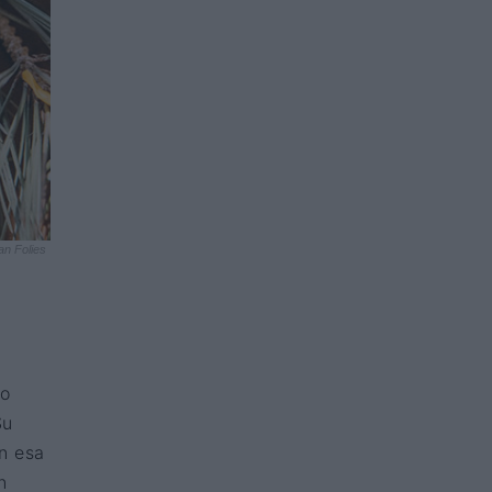
an Folies
no
Su
en esa
n