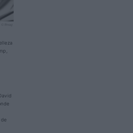
© ffmag
elleza
amp,
 David
onde
 de