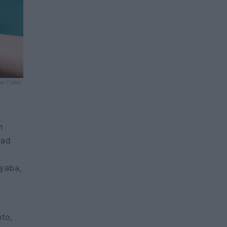
an Folies
n
dad
ayaba,
to,