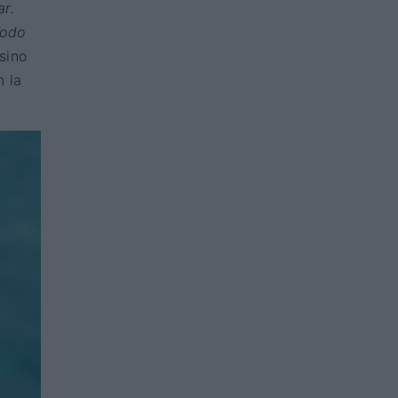
r.
Todo
sino
n la