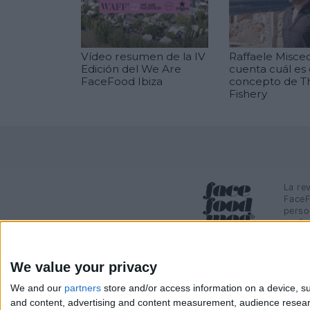
Vídeo resumen de la IV
Raffaele Misce
Edición del We Are
cuenta cuál es 
FaceFood Ibiza
concepto de T
Fishery
La re
FaceF
perso
profe
We value your privacy
We and our
partners
store and/or access information on a device, su
and content, advertising and content measurement, audience resea