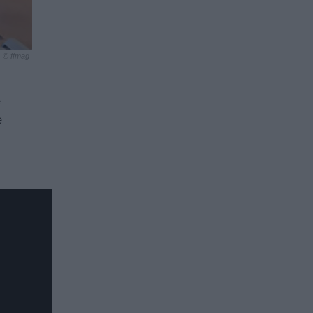
© ffmag
e
e