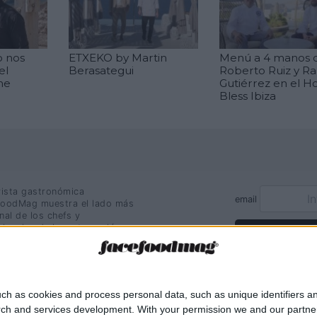
o nos
ETXEKO by Martin
Menú a 4 manos 
el
Berasategui
Roberto Ruiz y Ra
he
Gutiérrez en el H
Bless Ibiza
vista gastronómica
email
oodMag muestra el lado más
nal de los chefs y
sionales de la restauración.
Suscríbete
ch as cookies and process personal data, such as unique identifiers an
rch and services development.
With your permission we and our partner