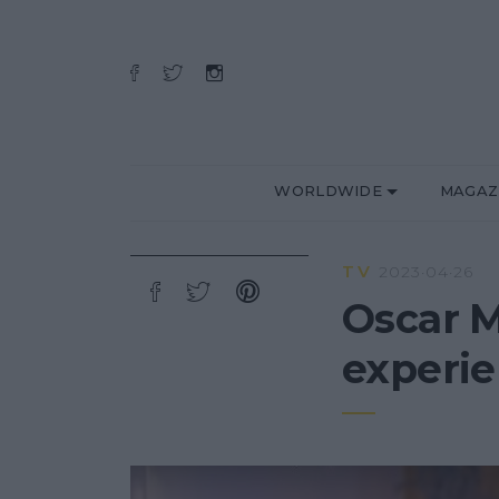
WORLDWIDE
MAGAZ
TV
2023·04·26
Oscar M
experie