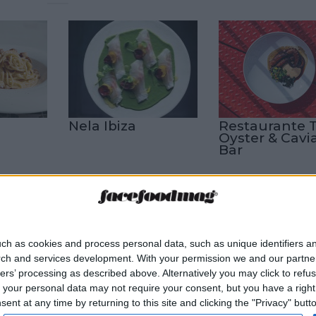
Nela Ibiza
Restaurante 
Oyster & Cavi
Bar
ch as cookies and process personal data, such as unique identifiers an
vista gastronómica
email
oodMag muestra el lado más
rch and services development.
With your permission we and our partner
nal de los chefs y
ers’ processing as described above. Alternatively you may click to ref
sionales de la restauración.
your personal data may not require your consent, but you have a right t
Suscríbete
nt at any time by returning to this site and clicking the "Privacy" but