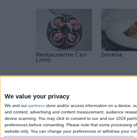
Restaurante Can
Sorella
Limo
We value your privacy
We and our
partners
store and/or access information on a device, su
La re
FaceF
and content, advertising and content measurement, audience resea
perso
device scanning. You may click to consent to our and our 1019 partn
profe
preferences before consenting.
Please note that some processing of 
website only. You can change your preferences or withdraw your conse