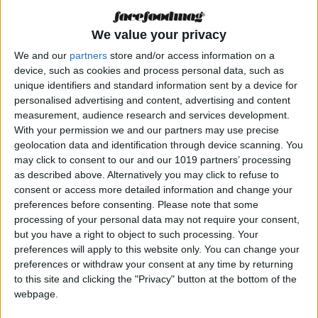
producción, facilitó la entrada de otras
variedades, de las cuales, la
Desirée
, fue la
We value your privacy
primera en introducirse en Eivissa en los años
We and our
partners
store and/or access information on a
70, sustituyendo a la variedad roja tradicional.
device, such as cookies and process personal data, such as
unique identifiers and standard information sent by a device for
Actualmente, la variedad antigua se conserva
personalised advertising and content, advertising and content
atesorada por nuestros mayores que, año tras
measurement, audience research and services development.
With your permission we and our partners may use precise
año, persisten en cultivarla, motivados por un
geolocation data and identification through device scanning. You
estrecho vínculo emocional, que solo es capaz
may click to consent to our and our 1019 partners’ processing
de perdurar a través de los sabores de la
as described above. Alternatively you may click to refuse to
memoria, que han sido transmitidos de
consent or access more detailed information and change your
preferences before consenting.
Please note that some
generación en generación y forman parte de
processing of your personal data may not require your consent,
nuestra cultura gastronómica. La desaparición
but you have a right to object to such processing. Your
de nuestros mayores conlleva también la
preferences will apply to this website only. You can change your
preferences or withdraw your consent at any time by returning
desaparición de la patata tradicional.
to this site and clicking the "Privacy" button at the bottom of the
webpage.
La patata está en el corazón de la gastronomía
ibicenca. No es solo un ingrediente que