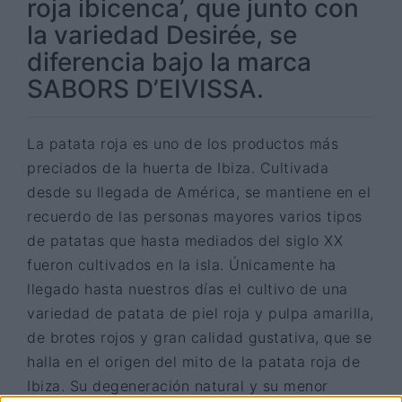
roja ibicenca’, que junto con
la variedad Desirée, se
diferencia bajo la marca
SABORS D’EIVISSA.
La patata roja es uno de los productos más
preciados de la huerta de Ibiza. Cultivada
desde su llegada de América, se mantiene en el
recuerdo de las personas mayores varios tipos
de patatas que hasta mediados del siglo XX
fueron cultivados en la isla. Únicamente ha
llegado hasta nuestros días el cultivo de una
variedad de patata de piel roja y pulpa amarilla,
de brotes rojos y gran calidad gustativa, que se
halla en el origen del mito de la patata roja de
Ibiza. Su degeneración natural y su menor