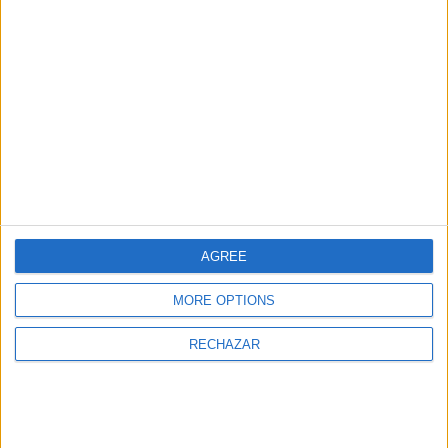
También te puede interesar
AGREE
MORE OPTIONS
Daniel Pérez Pravos -
Óscar Salazar. 7 Pines
Balearik Cargo. La
Resort Ibiza y el
RECHAZAR
logística que se adapta
multiverso Aquanaria
a tus necesidades