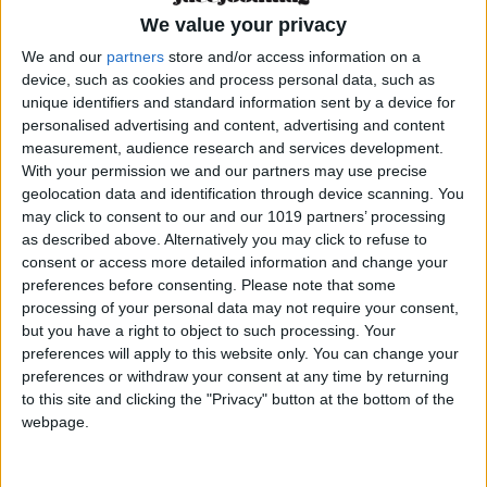
We value your privacy
Secos Ibiza apuesta por marcas tan reconocidas
como SAL de IBIZA y su amplia gama de
We and our
partners
store and/or access information on a
device, such as cookies and process personal data, such as
productos gourmet, elaborados con Flor de Sal
unique identifiers and standard information sent by a device for
de Ibiza. Este año lanza al mercado ‘Smoky
personalised advertising and content, advertising and content
Páprika’, una receta de patatas crujientes
measurement, audience research and services development.
aderezadas con pimentón de la Vera, que se
With your permission we and our partners may use precise
geolocation data and identification through device scanning. You
unen a los sabores de: 'A la Flor de Sal de Ibiza',
may click to consent to our and our 1019 partners’ processing
'White Truffle', 'Salt & Vinegar' y 'La Vie en
as described above. Alternatively you may click to refuse to
Rose', con pétalos de rosa.
consent or access more detailed information and change your
preferences before consenting.
Please note that some
Esta empresa familiar distribuye una cuidada
processing of your personal data may not require your consent,
but you have a right to object to such processing. Your
selección de snacks, tanto salados como dulces,
preferences will apply to this website only. You can change your
destacando sus frutos secos en todas sus
preferences or withdraw your consent at any time by returning
variedades y diferentes mezclas junto a sus
to this site and clicking the "Privacy" button at the bottom of the
webpage.
dulces premium como ositos de gominola o
nubes de sabores. Comprometidos con el
campo y la tradición ibicenca, el sirope