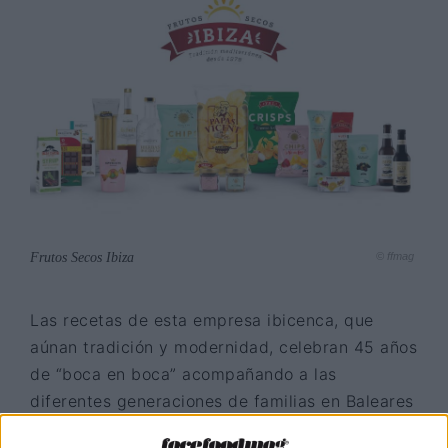
Frutos Secos Ibiza
© ffmag
Las recetas de esta empresa ibicenca, que
aúnan tradición y modernidad, celebran 45 años
de “boca en boca” acompañando a las
diferentes generaciones de familias en Baleares
Con casi medio siglo de experiencia, Frutos