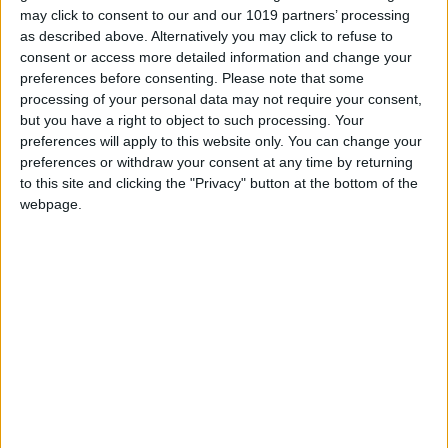
may click to consent to our and our 1019 partners’ processing
En su carta, destacan pescados enteros a la
as described above. Alternatively you may click to refuse to
consent or access more detailed information and change your
parrilla, paellas con carácter y carnes nobles
preferences before consenting.
Please note that some
que se trinchan en mesa. Pero es de noche
processing of your personal data may not require your consent,
cuando la propuesta sube el listón. Y ahí, entre
but you have a right to object to such processing. Your
luces suaves y brisa marina, aparece la joya:
preferences will apply to this website only. You can change your
preferences or withdraw your consent at any time by returning
lubina Aquanaria al josper, con velouté de
to this site and clicking the "Privacy" button at the bottom of the
garum casero, couscous de verbena, granada e
webpage.
hinojo encurtido.
“Es un plato que refleja nuestro
enfoque: respetar el producto, cocinarlo con
precisión y construir sabores complejos desde
la sencillez”
, cuenta el chef.