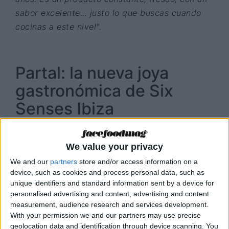
sabor excelente… justo lo que buscas cuando
cocinas a este nivel".
Partal: la nueva joya
gastronómica de Six
Senses Ibiza
Partal
es la gran apuesta del año en Six Senses.
Un espacio de inspiración mediterránea, con
We value your privacy
toques andaluces y ecos del norte de África,
We and our
partners
store and/or access information on a
que toma su nombre de uno de los patios más
device, such as cookies and process personal data, such as
emblemáticos de la Alhambra.
“Queríamos que
unique identifiers and standard information sent by a device for
personalised advertising and content, advertising and content
fuese un lugar de encuentro, como el original. Y
measurement, audience research and services development.
por eso está justo en el corazón del resort”
,
With your permission we and our partners may use precise
explica Andrés.
geolocation data and identification through device scanning. You