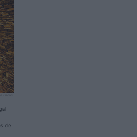
os Grous
gal
os de