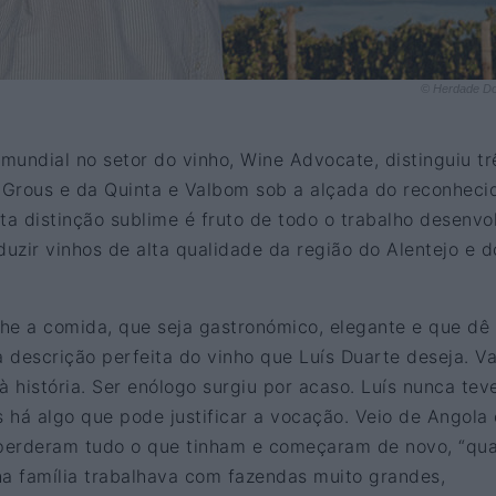
© Herdade D
 mundial no setor do vinho, Wine Advocate, distinguiu tr
Grous e da Quinta e Valbom sob a alçada do reconheci
ta distinção sublime é fruto de todo o trabalho desenvo
uzir vinhos de alta qualidade da região do Alentejo e d
e a comida, que seja gastronómico, elegante e que dê
a descrição perfeita do vinho que Luís Duarte deseja. 
à história. Ser enólogo surgiu por acaso. Luís nunca tev
s há algo que pode justificar a vocação. Veio de Angola
 perderam tudo o que tinham e começaram de novo, “qu
ha família trabalhava com fazendas muito grandes,