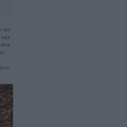
e são
 seja
balha
so
Moon