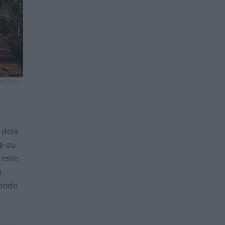
os Grous
u
 dois
e ou
 este
m
 onde