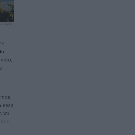
os Grous
ês
do
lvido,
o
Vamos
e essa
 com
ando