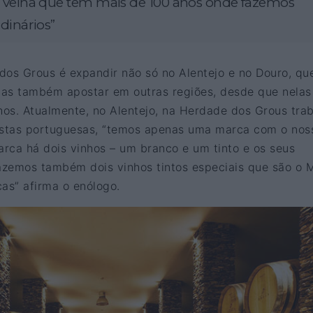
 velha que tem mais de 100 anos onde fazemos
dinários”
dos Grous é expandir não só no Alentejo e no Douro, qu
 mas também apostar em outras regiões, desde que nelas
hos. Atualmente, no Alentejo, na Herdade dos Grous tra
stas portuguesas, “temos apenas uma marca com o nos
rca há dois vinhos – um branco e um tinto e os seus
azemos também dois vinhos tintos especiais que são o 
as” afirma o enólogo.