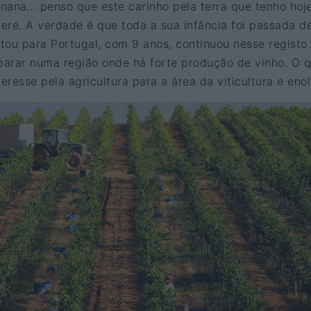
nana… penso que este carinho pela terra que tenho hoje
fere. A verdade é que toda a sua infância foi passada d
tou para Portugal, com 9 anos, continuou nesse registo
 parar numa região onde há forte produção de vinho. O 
eresse pela agricultura para a área da viticultura e enol