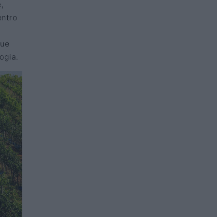
,
entro
que
ogia.