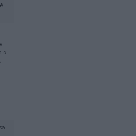
dê
e
m o
,
sa