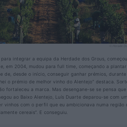
© Herade D
 para integrar a equipa da Herdade dos Grous, começo
e, em 2004, mudou para full time, começando a plantar
rte de, desde o início, conseguir ganhar prémios, durante
hei o prémio de melhor vinho do Alentejo” destaca. Sort
ção fortaleceu a marca. Mas desengane-se se pensa que
chegou ao Baixo Alentejo, Luís Duarte deparou-se com u
zer vinhos com o perfil que eu ambicionava numa região
iamente cereais”. E conseguiu.