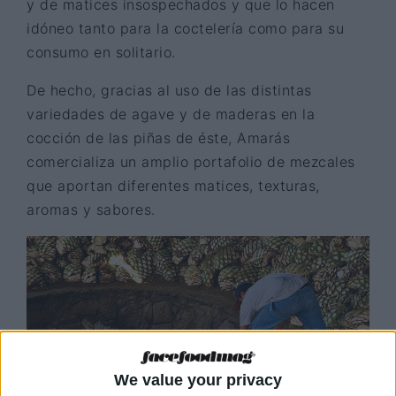
y de matices insospechados y que lo hacen
idóneo tanto para la coctelería como para su
consumo en solitario.
De hecho, gracias al uso de las distintas
variedades de agave y de maderas en la
cocción de las piñas de éste, Amarás
comercializa un amplio portafolio de mezcales
que aportan diferentes matices, texturas,
aromas y sabores.
We value your privacy