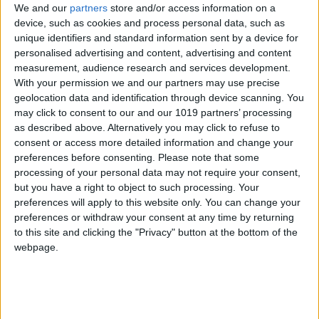
We and our
partners
store and/or access information on a
device, such as cookies and process personal data, such as
unique identifiers and standard information sent by a device for
personalised advertising and content, advertising and content
Agave
© Mezcal Amarás
measurement, audience research and services development.
With your permission we and our partners may use precise
geolocation data and identification through device scanning. You
may click to consent to our and our 1019 partners’ processing
De la semilla a la copa
as described above. Alternatively you may click to refuse to
consent or access more detailed information and change your
En Casa Amarás se entiende que cada uno de
preferences before consenting.
Please note that some
los pasos o etapas en la elaboración de un buen
processing of your personal data may not require your consent,
but you have a right to object to such processing. Your
mezcal revisten la misma importancia y por eso
preferences will apply to this website only. You can change your
se cuida cada paso del proceso necesario para
preferences or withdraw your consent at any time by returning
destilar el mezcal y eso significa comenzar
to this site and clicking the "Privacy" button at the bottom of the
webpage.
seleccionando la semilla de los ejemplares más
fuertes de agave y con mejores características
genéticas ya que sólo se reproducen una vez en
su vida (entre los 7 y los 35 años) para luego