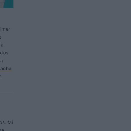
rimer
e
na
ados
ta
Pacha
n
os. Mi
he