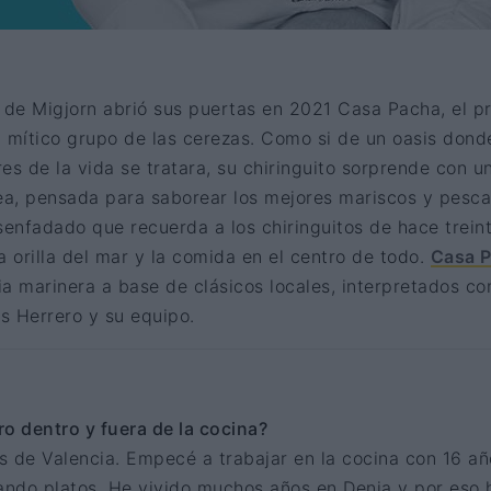
 de Migjorn abrió sus puertas en 2021 Casa Pacha, el p
l mítico grupo de las cerezas. Como si de un oasis dond
res de la vida se tratara, su chiringuito sorprende con u
a, pensada para saborear los mejores mariscos y pesc
senfadado que recuerda a los chiringuitos de hace trein
la orilla del mar y la comida en el centro de todo.
Casa 
cia marinera a base de clásicos locales, interpretados co
os Herrero y su equipo.
o dentro y fuera de la cocina?
s de Valencia. Empecé a trabajar en la cocina con 16 añ
gando platos. He vivido muchos años en Denia y por eso 