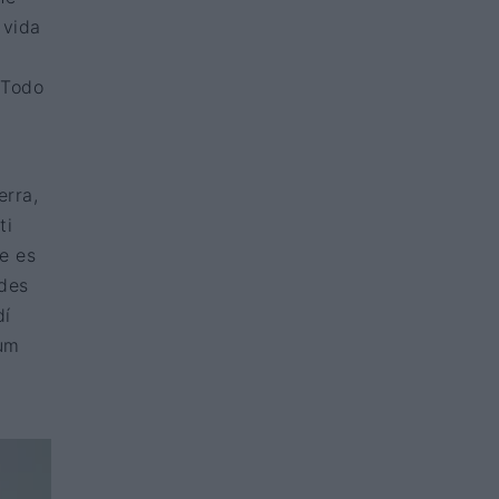
 vida
r
 Todo
erra,
ti
e es
ndes
dí
ium