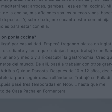
mediterránea: arroces, gambas... esa es “mi cocina”. Mi
a de la cocina, mis aficiones son los buenos vinos, hace
l deporte... Y, sobre todo, me encanta estar con mi hija.
go es para estar con ella.
ión por la cocina?
 llegó por casualidad. Empecé fregando platos en Inglat
 estudiante y tenía que trabajar. Luego trabajé con San
 un año y medio y allí descubrí la gastronomía. Creo qu
neros del mundo. De allí, pasé a trabajar con otros gra
 Adrià o Quique Dacosta. Después de 10 o 12 años, deci
telería para seguir desarrollándome. Trabajé en Pallad
spués pasé tres temporadas en Nobu... hasta que me
cto de Casa Pacha en Formentera.