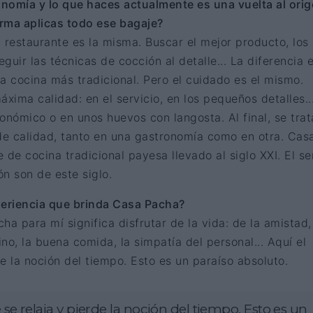
onomía y lo que haces actualmente es una vuelta al orig
orma aplicas todo ese bagaje?
un restaurante es la misma. Buscar el mejor producto, los
guir las técnicas de cocción al detalle... La diferencia 
a cocina más tradicional. Pero el cuidado es el mismo.
ima calidad: en el servicio, en los pequeños detalles..
onómico o en unos huevos con langosta. Al final, se trat
 de calidad, tanto en una gastronomía como en otra. Cas
de cocina tradicional payesa llevado al siglo XXI. El ser
ión son de este siglo.
periencia que brinda Casa Pacha?
ha para mí significa disfrutar de la vida: de la amistad,
ino, la buena comida, la simpatía del personal... Aquí el
rde la noción del tiempo. Esto es un paraíso absoluto.
e se relaja y pierde la noción del tiempo. Esto es un