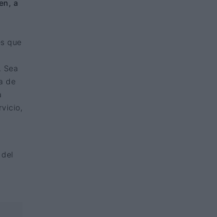
en, a
es que
. Sea
a de
a
vicio,
 del